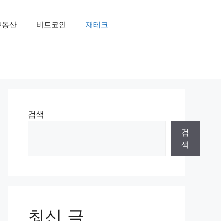
부동산
비트코인
재테크
검색
검
색
최신 글