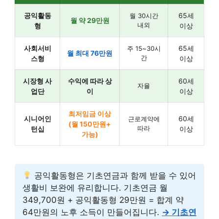
공익활동
65세
월 30시간
월 약 29만원
내외
형
이상
사회서비
65세
주 15~30시
월 최대 76만원
간
스형
이상
시장형 사
수익에 따라 상
60세
자율
업단
이
이상
최저임금 이상
시니어인
60세
근로계약에
(월 150만원+
따라
턴십
이상
가능)
공익활동형은 기초연금과 함께 받을 수 있어
생활비 보완에 유리합니다. 기초연금 월
349,700원 + 공익활동형 29만원 = 합계 약
64만원의 노후 소득이 만들어집니다.
→ 기초연