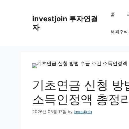
Skip
to
홈
investjoin 투자연결
content
자
해외주식
기초연금 신청 방법
소득인정액 총정
2026년 05월 17일
by
investjoin