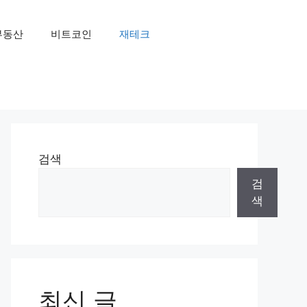
부동산
비트코인
재테크
검색
검
색
최신 글